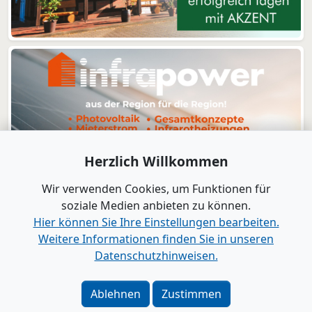
Herzlich Willkommen
Wir verwenden Cookies, um Funktionen für
soziale Medien anbieten zu können.
Hier können Sie Ihre Einstellungen bearbeiten.
Weitere Informationen finden Sie in unseren
www.B2B-Wirtschaft.de
Datenschutzhinweisen.
Login
|
Registrierung
Kontakt
|
Impressum
|
Datenschutz
|
Barrierefreiheit
|
Ablehnen
Zustimmen
Bei Google als bevorzugte Quelle merken