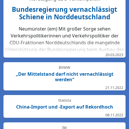
Bundesregierung vernachlässigt
Schiene in Norddeutschland
Neumünster (em) Mit großer Sorge sehen
Verkehrspolitikerinnen und Verkehrspolitiker der
CDU-Fraktionen Norddeutschlands die mangelnde
Unterstützung der Bundesregierung beim Ausbau des
20.03.2023
Bahn-Netzes. Hartmut Bodeit, mobilitätspolitischer
Sprecher der bremischen CDUBürgerschaftsfraktion,
BVMW
betont: „Die neuesten Bewertungen der DB Netz AG
„Der Mittelstand darf nicht vernachlässigt
lassen keinen Zweifel: Das Schienennetz ist in der
werden“
Region Nord so störanfällig und überlastet wie
21.11.2022
nirgendwo sonst in Deutschland. Für den Start des
Deutschlandtick...
Statista
China-Import und -Export auf Rekordhoch
08.11.2022
IW