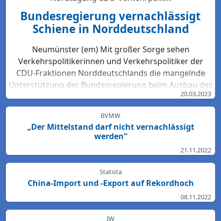
Bundesregierung vernachlässigt
Schiene in Norddeutschland
Neumünster (em) Mit großer Sorge sehen
Verkehrspolitikerinnen und Verkehrspolitiker der
CDU-Fraktionen Norddeutschlands die mangelnde
Unterstützung der Bundesregierung beim Ausbau des
20.03.2023
Bahn-Netzes. Hartmut Bodeit, mobilitätspolitischer
Sprecher der bremischen CDUBürgerschaftsfraktion,
BVMW
betont: „Die neuesten Bewertungen der DB Netz AG
„Der Mittelstand darf nicht vernachlässigt
lassen keinen Zweifel: Das Schienennetz ist in der
werden“
Region Nord so störanfällig und überlastet wie
21.11.2022
nirgendwo sonst in Deutschland. Für den Start des
Deutschlandtick...
Statista
China-Import und -Export auf Rekordhoch
08.11.2022
IW