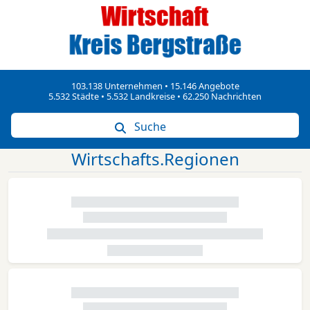
103.138 Unternehmen • 15.146 Angebote
5.532 Städte • 5.532 Landkreise • 62.250 Nachrichten
Suche
Wirtschafts.Regionen