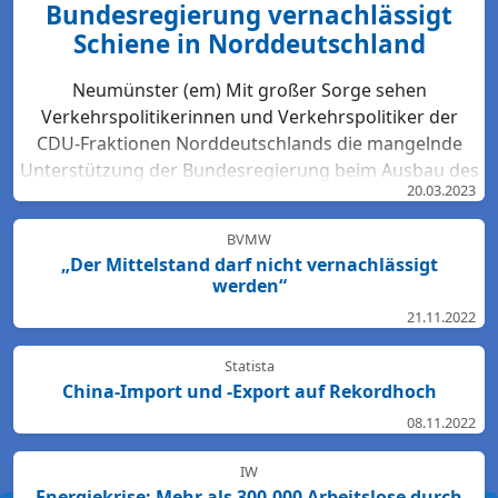
Bundesregierung vernachlässigt
Schiene in Norddeutschland
Neumünster (em) Mit großer Sorge sehen
Verkehrspolitikerinnen und Verkehrspolitiker der
CDU-Fraktionen Norddeutschlands die mangelnde
Unterstützung der Bundesregierung beim Ausbau des
20.03.2023
Bahn-Netzes. Hartmut Bodeit, mobilitätspolitischer
Sprecher der bremischen CDUBürgerschaftsfraktion,
BVMW
betont: „Die neuesten Bewertungen der DB Netz AG
„Der Mittelstand darf nicht vernachlässigt
lassen keinen Zweifel: Das Schienennetz ist in der
werden“
Region Nord so störanfällig und überlastet wie
21.11.2022
nirgendwo sonst in Deutschland. Für den Start des
Deutschlandtick...
Statista
China-Import und -Export auf Rekordhoch
08.11.2022
IW
Energiekrise: Mehr als 300.000 Arbeitslose durch