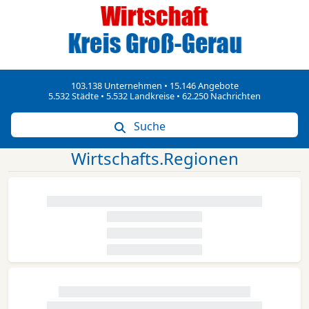
103.138 Unternehmen • 15.146 Angebote
5.532 Städte • 5.532 Landkreise • 62.250 Nachrichten
Suche
Wirtschafts.Regionen