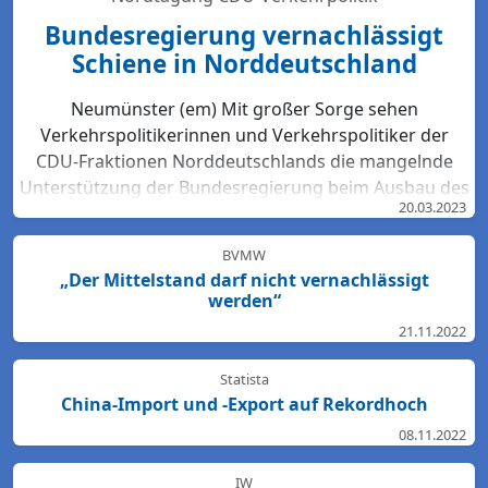
Bundesregierung vernachlässigt
Schiene in Norddeutschland
Neumünster (em) Mit großer Sorge sehen
Verkehrspolitikerinnen und Verkehrspolitiker der
CDU-Fraktionen Norddeutschlands die mangelnde
Unterstützung der Bundesregierung beim Ausbau des
20.03.2023
Bahn-Netzes. Hartmut Bodeit, mobilitätspolitischer
Sprecher der bremischen CDUBürgerschaftsfraktion,
BVMW
betont: „Die neuesten Bewertungen der DB Netz AG
„Der Mittelstand darf nicht vernachlässigt
lassen keinen Zweifel: Das Schienennetz ist in der
werden“
Region Nord so störanfällig und überlastet wie
21.11.2022
nirgendwo sonst in Deutschland. Für den Start des
Deutschlandtick...
Statista
China-Import und -Export auf Rekordhoch
08.11.2022
IW