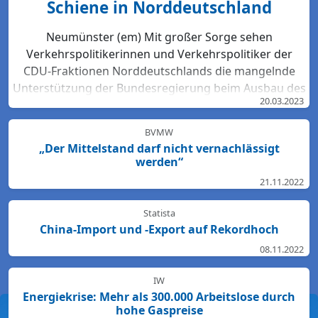
Schiene in Norddeutschland
Neumünster (em) Mit großer Sorge sehen
Verkehrspolitikerinnen und Verkehrspolitiker der
CDU-Fraktionen Norddeutschlands die mangelnde
Unterstützung der Bundesregierung beim Ausbau des
20.03.2023
Bahn-Netzes. Hartmut Bodeit, mobilitätspolitischer
Sprecher der bremischen CDUBürgerschaftsfraktion,
BVMW
betont: „Die neuesten Bewertungen der DB Netz AG
„Der Mittelstand darf nicht vernachlässigt
lassen keinen Zweifel: Das Schienennetz ist in der
werden“
Region Nord so störanfällig und überlastet wie
21.11.2022
nirgendwo sonst in Deutschland. Für den Start des
Deutschlandtick...
Statista
China-Import und -Export auf Rekordhoch
08.11.2022
IW
Energiekrise: Mehr als 300.000 Arbeitslose durch
hohe Gaspreise