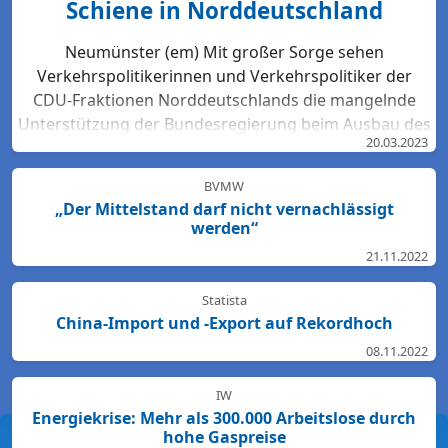
Schiene in Norddeutschland
Neumünster (em) Mit großer Sorge sehen
Verkehrspolitikerinnen und Verkehrspolitiker der
CDU-Fraktionen Norddeutschlands die mangelnde
Unterstützung der Bundesregierung beim Ausbau des
20.03.2023
Bahn-Netzes. Hartmut Bodeit, mobilitätspolitischer
Sprecher der bremischen CDUBürgerschaftsfraktion,
BVMW
betont: „Die neuesten Bewertungen der DB Netz AG
„Der Mittelstand darf nicht vernachlässigt
lassen keinen Zweifel: Das Schienennetz ist in der
werden“
Region Nord so störanfällig und überlastet wie
21.11.2022
nirgendwo sonst in Deutschland. Für den Start des
Deutschlandtick...
Statista
China-Import und -Export auf Rekordhoch
08.11.2022
IW
Energiekrise: Mehr als 300.000 Arbeitslose durch
hohe Gaspreise