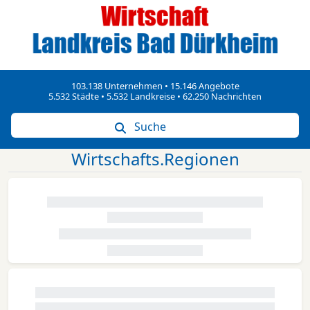
103.138 Unternehmen • 15.146 Angebote
5.532 Städte • 5.532 Landkreise • 62.250 Nachrichten
Suche
Wirtschafts.Regionen