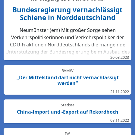
Bundesregierung vernachlässigt
Schiene in Norddeutschland
Neumünster (em) Mit großer Sorge sehen
Verkehrspolitikerinnen und Verkehrspolitiker der
CDU-Fraktionen Norddeutschlands die mangelnde
Unterstützung der Bundesregierung beim Ausbau des
20.03.2023
Bahn-Netzes. Hartmut Bodeit, mobilitätspolitischer
Sprecher der bremischen CDUBürgerschaftsfraktion,
BVMW
betont: „Die neuesten Bewertungen der DB Netz AG
„Der Mittelstand darf nicht vernachlässigt
lassen keinen Zweifel: Das Schienennetz ist in der
werden“
Region Nord so störanfällig und überlastet wie
21.11.2022
nirgendwo sonst in Deutschland. Für den Start des
Deutschlandtick...
Statista
China-Import und -Export auf Rekordhoch
08.11.2022
IW