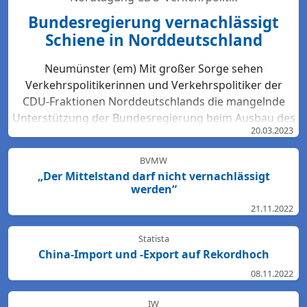
Bundesregierung vernachlässigt
Schiene in Norddeutschland
Neumünster (em) Mit großer Sorge sehen
Verkehrspolitikerinnen und Verkehrspolitiker der
CDU-Fraktionen Norddeutschlands die mangelnde
Unterstützung der Bundesregierung beim Ausbau des
20.03.2023
Bahn-Netzes. Hartmut Bodeit, mobilitätspolitischer
Sprecher der bremischen CDUBürgerschaftsfraktion,
BVMW
betont: „Die neuesten Bewertungen der DB Netz AG
„Der Mittelstand darf nicht vernachlässigt
lassen keinen Zweifel: Das Schienennetz ist in der
werden“
Region Nord so störanfällig und überlastet wie
21.11.2022
nirgendwo sonst in Deutschland. Für den Start des
Deutschlandtick...
Statista
China-Import und -Export auf Rekordhoch
08.11.2022
IW