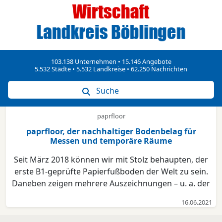
103.138 Unternehmen • 15.146 Angebote
5.532 Städte • 5.532 Landkreise • 62.250 Nachrichten
Suche
paprfloor
paprfloor, der nachhaltiger Bodenbelag für
Messen und temporäre Räume
Seit März 2018 können wir mit Stolz behaupten, der
erste B1-geprüfte Papierfußboden der Welt zu sein.
Daneben zeigen mehrere Auszeichnungen – u. a. der
Materialpreis 2018, der Bundespreis Ecodesign 2018
16.06.2021
und Cleantech Open Global Ideas Challenge
2018/2019 − dass paprfloor sich zu einer ernst zu