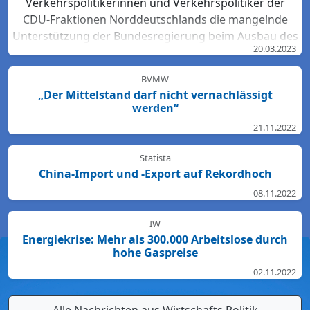
Verkehrspolitikerinnen und Verkehrspolitiker der
CDU-Fraktionen Norddeutschlands die mangelnde
Unterstützung der Bundesregierung beim Ausbau des
20.03.2023
Bahn-Netzes. Hartmut Bodeit, mobilitätspolitischer
Sprecher der bremischen CDUBürgerschaftsfraktion,
BVMW
betont: „Die neuesten Bewertungen der DB Netz AG
„Der Mittelstand darf nicht vernachlässigt
lassen keinen Zweifel: Das Schienennetz ist in der
werden“
Region Nord so störanfällig und überlastet wie
21.11.2022
nirgendwo sonst in Deutschland. Für den Start des
Deutschlandtick...
Statista
China-Import und -Export auf Rekordhoch
08.11.2022
IW
Energiekrise: Mehr als 300.000 Arbeitslose durch
hohe Gaspreise
02.11.2022
Alle Nachrichten aus Wirtschafts.Politik