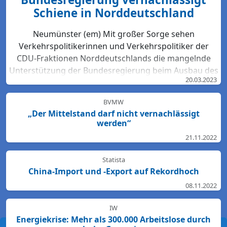
Schiene in Norddeutschland
Neumünster (em) Mit großer Sorge sehen
Verkehrspolitikerinnen und Verkehrspolitiker der
CDU-Fraktionen Norddeutschlands die mangelnde
Unterstützung der Bundesregierung beim Ausbau des
20.03.2023
Bahn-Netzes. Hartmut Bodeit, mobilitätspolitischer
Sprecher der bremischen CDUBürgerschaftsfraktion,
BVMW
betont: „Die neuesten Bewertungen der DB Netz AG
„Der Mittelstand darf nicht vernachlässigt
lassen keinen Zweifel: Das Schienennetz ist in der
werden“
Region Nord so störanfällig und überlastet wie
21.11.2022
nirgendwo sonst in Deutschland. Für den Start des
Deutschlandtick...
Statista
China-Import und -Export auf Rekordhoch
08.11.2022
IW
Energiekrise: Mehr als 300.000 Arbeitslose durch