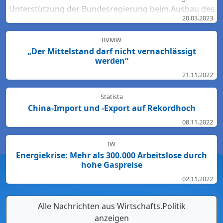
Unterstützung der Bundesregierung beim Ausbau des
20.03.2023
Bahn-Netzes. Hartmut Bodeit, mobilitätspolitischer
Sprecher der bremischen CDUBürgerschaftsfraktion,
BVMW
betont: „Die neuesten Bewertungen der DB Netz AG
„Der Mittelstand darf nicht vernachlässigt
lassen keinen Zweifel: Das Schienennetz ist in der
werden“
Region Nord so störanfällig und überlastet wie
21.11.2022
nirgendwo sonst in Deutschland. Für den Start des
Deutschlandtick...
Statista
China-Import und -Export auf Rekordhoch
08.11.2022
IW
Energiekrise: Mehr als 300.000 Arbeitslose durch
hohe Gaspreise
02.11.2022
Alle Nachrichten aus Wirtschafts.Politik
anzeigen