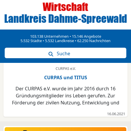
103.138 Unternehmen • 15.146 Angebote
5.532 Städte • 5.532 Landkreise • 62.250 Nachrichten
Suche
CURPAS e.V.
CURPAS und TITUS
Der CURPAS e.V. wurde im Jahr 2016 durch 16
Gründungsmitglieder ins Leben gerufen. Zur
Förderung der zivilen Nutzung, Entwicklung und
Erforschung von unbemannten Systemen (vor allem
16.06.2021
Flugsysteme) entstand ein starkes Netzwerk, dass
diese innovative Technologie vertritt und vorantreibt.
Infos unter ww...