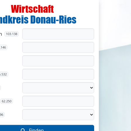
n
103.138
.146
5.532
62.250
96
Finden