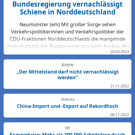
Bundesregierung vernachlässigt
Schiene in Norddeutschland
Neumünster (em) Mit großer Sorge sehen
Verkehrspolitikerinnen und Verkehrspolitiker der
CDU-Fraktionen Norddeutschlands die mangelnde
Unterstützung der Bundesregierung beim Ausbau des
20.03.2023
Bahn-Netzes. Hartmut Bodeit, mobilitätspolitischer
Sprecher der bremischen CDUBürgerschaftsfraktion,
BVMW
betont: „Die neuesten Bewertungen der DB Netz AG
„Der Mittelstand darf nicht vernachlässigt
lassen keinen Zweifel: Das Schienennetz ist in der
werden“
Region Nord so störanfällig und überlastet wie
21.11.2022
nirgendwo sonst in Deutschland. Für den Start des
Deutschlandtick...
Statista
China-Import und -Export auf Rekordhoch
08.11.2022
IW
Energiekrise: Mehr als 300.000 Arbeitslose durch