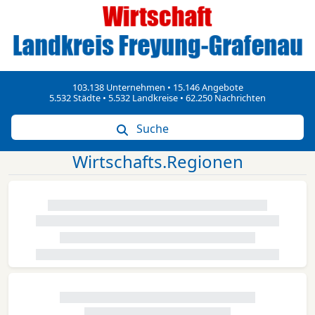
103.138 Unternehmen • 15.146 Angebote
5.532 Städte • 5.532 Landkreise • 62.250 Nachrichten
Suche
Wirtschafts.Regionen