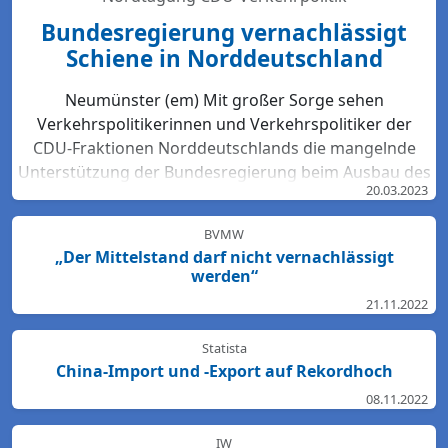
Bundesregierung vernachlässigt
Schiene in Norddeutschland
Neumünster (em) Mit großer Sorge sehen
Verkehrspolitikerinnen und Verkehrspolitiker der
CDU-Fraktionen Norddeutschlands die mangelnde
Unterstützung der Bundesregierung beim Ausbau des
20.03.2023
Bahn-Netzes. Hartmut Bodeit, mobilitätspolitischer
Sprecher der bremischen CDUBürgerschaftsfraktion,
BVMW
betont: „Die neuesten Bewertungen der DB Netz AG
„Der Mittelstand darf nicht vernachlässigt
lassen keinen Zweifel: Das Schienennetz ist in der
werden“
Region Nord so störanfällig und überlastet wie
21.11.2022
nirgendwo sonst in Deutschland. Für den Start des
Deutschlandtick...
Statista
China-Import und -Export auf Rekordhoch
08.11.2022
IW