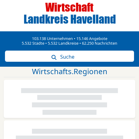
103.138 Unternehmen • 15.146 Angebote
5.532 Städte • 5.532 Landkreise • 62.250 Nachrichten
Suche
Wirtschafts.Regionen