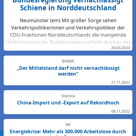
Schiene in Norddeutschland
Neumünster (em) Mit großer Sorge sehen
Verkehrspolitikerinnen und Verkehrspolitiker der
CDU-Fraktionen Norddeutschlands die mangelnde
Unterstützung der Bundesregierung beim Ausbau des
20.03.2023
Bahn-Netzes. Hartmut Bodeit, mobilitätspolitischer
Sprecher der bremischen CDUBürgerschaftsfraktion,
BVMW
betont: „Die neuesten Bewertungen der DB Netz AG
„Der Mittelstand darf nicht vernachlässigt
lassen keinen Zweifel: Das Schienennetz ist in der
werden“
Region Nord so störanfällig und überlastet wie
21.11.2022
nirgendwo sonst in Deutschland. Für den Start des
Deutschlandtick...
Statista
China-Import und -Export auf Rekordhoch
08.11.2022
IW
Energiekrise: Mehr als 300.000 Arbeitslose durch