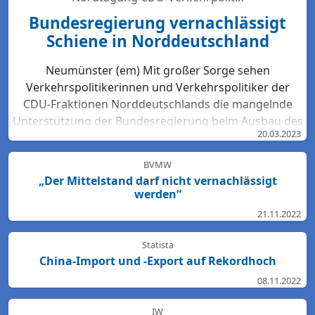
Bundesregierung vernachlässigt
Schiene in Norddeutschland
Neumünster (em) Mit großer Sorge sehen
Verkehrspolitikerinnen und Verkehrspolitiker der
CDU-Fraktionen Norddeutschlands die mangelnde
Unterstützung der Bundesregierung beim Ausbau des
20.03.2023
Bahn-Netzes. Hartmut Bodeit, mobilitätspolitischer
Sprecher der bremischen CDUBürgerschaftsfraktion,
BVMW
betont: „Die neuesten Bewertungen der DB Netz AG
„Der Mittelstand darf nicht vernachlässigt
lassen keinen Zweifel: Das Schienennetz ist in der
werden“
Region Nord so störanfällig und überlastet wie
21.11.2022
nirgendwo sonst in Deutschland. Für den Start des
Deutschlandtick...
Statista
China-Import und -Export auf Rekordhoch
08.11.2022
IW