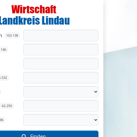
n
103.138
.146
5.532
62.250
96
Finden