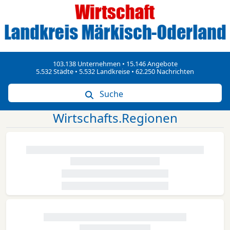
103.138 Unternehmen • 15.146 Angebote
5.532 Städte • 5.532 Landkreise • 62.250 Nachrichten
Suche
Wirtschafts.Regionen