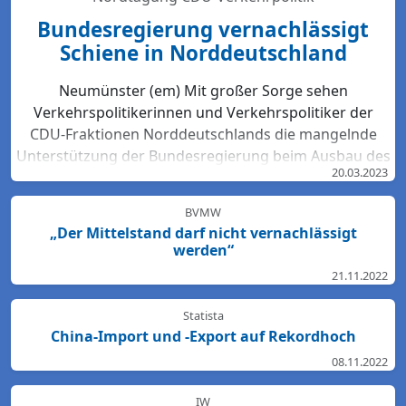
Bundesregierung vernachlässigt
Schiene in Norddeutschland
Neumünster (em) Mit großer Sorge sehen
Verkehrspolitikerinnen und Verkehrspolitiker der
CDU-Fraktionen Norddeutschlands die mangelnde
Unterstützung der Bundesregierung beim Ausbau des
20.03.2023
Bahn-Netzes. Hartmut Bodeit, mobilitätspolitischer
Sprecher der bremischen CDUBürgerschaftsfraktion,
BVMW
betont: „Die neuesten Bewertungen der DB Netz AG
„Der Mittelstand darf nicht vernachlässigt
lassen keinen Zweifel: Das Schienennetz ist in der
werden“
Region Nord so störanfällig und überlastet wie
21.11.2022
nirgendwo sonst in Deutschland. Für den Start des
Deutschlandtick...
Statista
China-Import und -Export auf Rekordhoch
08.11.2022
IW