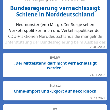
Bundesregierung vernachlässigt
Schiene in Norddeutschland
Neumünster (em) Mit großer Sorge sehen
Verkehrspolitikerinnen und Verkehrspolitiker der
CDU-Fraktionen Norddeutschlands die mangelnde
Unterstützung der Bundesregierung beim Ausbau des
20.03.2023
Bahn-Netzes. Hartmut Bodeit, mobilitätspolitischer
Sprecher der bremischen CDUBürgerschaftsfraktion,
BVMW
betont: „Die neuesten Bewertungen der DB Netz AG
„Der Mittelstand darf nicht vernachlässigt
lassen keinen Zweifel: Das Schienennetz ist in der
werden“
Region Nord so störanfällig und überlastet wie
21.11.2022
nirgendwo sonst in Deutschland. Für den Start des
Deutschlandtick...
Statista
China-Import und -Export auf Rekordhoch
08.11.2022
IW