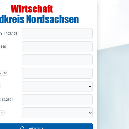
n
103.138
.146
5.532
62.250
96
Finden