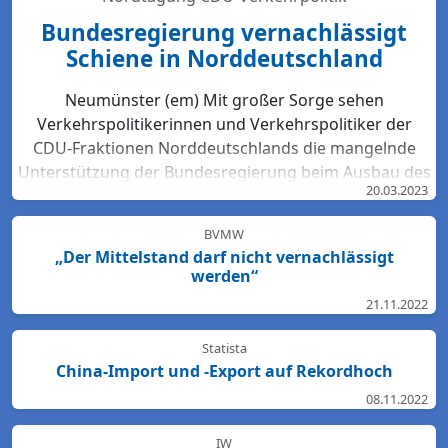
Bundesregierung vernachlässigt
Schiene in Norddeutschland
Neumünster (em) Mit großer Sorge sehen
Verkehrspolitikerinnen und Verkehrspolitiker der
CDU-Fraktionen Norddeutschlands die mangelnde
Unterstützung der Bundesregierung beim Ausbau des
20.03.2023
Bahn-Netzes. Hartmut Bodeit, mobilitätspolitischer
Sprecher der bremischen CDUBürgerschaftsfraktion,
BVMW
betont: „Die neuesten Bewertungen der DB Netz AG
„Der Mittelstand darf nicht vernachlässigt
lassen keinen Zweifel: Das Schienennetz ist in der
werden“
Region Nord so störanfällig und überlastet wie
21.11.2022
nirgendwo sonst in Deutschland. Für den Start des
Deutschlandtick...
Statista
China-Import und -Export auf Rekordhoch
08.11.2022
IW