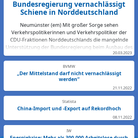
Bundesregierung vernachlässigt
Schiene in Norddeutschland
Neumünster (em) Mit großer Sorge sehen
Verkehrspolitikerinnen und Verkehrspolitiker der
CDU-Fraktionen Norddeutschlands die mangelnde
Unterstützung der Bundesregierung beim Ausbau des
20.03.2023
Bahn-Netzes. Hartmut Bodeit, mobilitätspolitischer
Sprecher der bremischen CDUBürgerschaftsfraktion,
BVMW
betont: „Die neuesten Bewertungen der DB Netz AG
„Der Mittelstand darf nicht vernachlässigt
lassen keinen Zweifel: Das Schienennetz ist in der
werden“
Region Nord so störanfällig und überlastet wie
21.11.2022
nirgendwo sonst in Deutschland. Für den Start des
Deutschlandtick...
Statista
China-Import und -Export auf Rekordhoch
08.11.2022
IW
Energiekrise: Mehr als 300.000 Arbeitslose durch