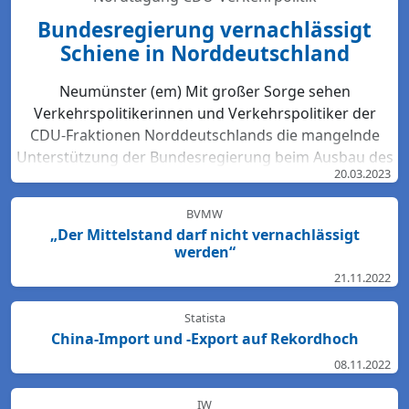
Bundesregierung vernachlässigt
Schiene in Norddeutschland
Neumünster (em) Mit großer Sorge sehen
Verkehrspolitikerinnen und Verkehrspolitiker der
CDU-Fraktionen Norddeutschlands die mangelnde
Unterstützung der Bundesregierung beim Ausbau des
20.03.2023
Bahn-Netzes. Hartmut Bodeit, mobilitätspolitischer
Sprecher der bremischen CDUBürgerschaftsfraktion,
BVMW
betont: „Die neuesten Bewertungen der DB Netz AG
„Der Mittelstand darf nicht vernachlässigt
lassen keinen Zweifel: Das Schienennetz ist in der
werden“
Region Nord so störanfällig und überlastet wie
21.11.2022
nirgendwo sonst in Deutschland. Für den Start des
Deutschlandtick...
Statista
China-Import und -Export auf Rekordhoch
08.11.2022
IW