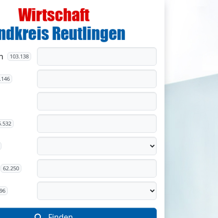
n
103.138
.146
5.532
62.250
96
Finden