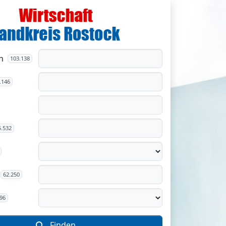
n
103.138
.146
5.532
62.250
96
Finden