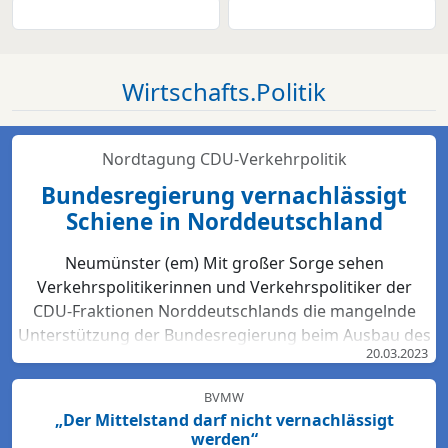
Wirtschafts.Politik
Nordtagung CDU-Verkehrpolitik
Bundesregierung vernachlässigt
Schiene in Norddeutschland
Neumünster (em) Mit großer Sorge sehen
Verkehrspolitikerinnen und Verkehrspolitiker der
CDU-Fraktionen Norddeutschlands die mangelnde
Unterstützung der Bundesregierung beim Ausbau des
20.03.2023
Bahn-Netzes. Hartmut Bodeit, mobilitätspolitischer
Sprecher der bremischen CDUBürgerschaftsfraktion,
BVMW
betont: „Die neuesten Bewertungen der DB Netz AG
„Der Mittelstand darf nicht vernachlässigt
lassen keinen Zweifel: Das Schienennetz ist in der
werden“