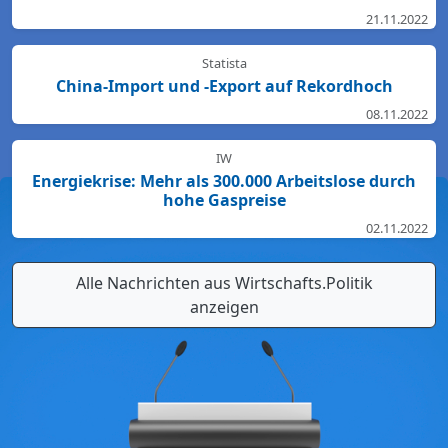
Region Nord so störanfällig und überlastet wie
21.11.2022
nirgendwo sonst in Deutschland. Für den Start des
Deutschlandtick...
Statista
China-Import und -Export auf Rekordhoch
08.11.2022
IW
Energiekrise: Mehr als 300.000 Arbeitslose durch
hohe Gaspreise
02.11.2022
Alle Nachrichten aus Wirtschafts.Politik
anzeigen