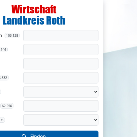
n
103.138
.146
5.532
62.250
96
Finden