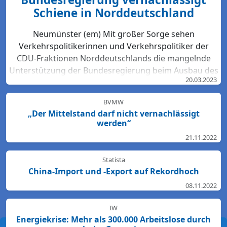
Schiene in Norddeutschland
Neumünster (em) Mit großer Sorge sehen
Verkehrspolitikerinnen und Verkehrspolitiker der
CDU-Fraktionen Norddeutschlands die mangelnde
Unterstützung der Bundesregierung beim Ausbau des
20.03.2023
Bahn-Netzes. Hartmut Bodeit, mobilitätspolitischer
Sprecher der bremischen CDUBürgerschaftsfraktion,
BVMW
betont: „Die neuesten Bewertungen der DB Netz AG
„Der Mittelstand darf nicht vernachlässigt
lassen keinen Zweifel: Das Schienennetz ist in der
werden“
Region Nord so störanfällig und überlastet wie
21.11.2022
nirgendwo sonst in Deutschland. Für den Start des
Deutschlandtick...
Statista
China-Import und -Export auf Rekordhoch
08.11.2022
IW
Energiekrise: Mehr als 300.000 Arbeitslose durch