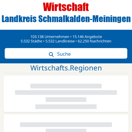
103.138 Unternehmen • 15.146 Angebote
5.532 Städte • 5.532 Landkreise • 62.250 Nachrichten
Suche
Wirtschafts.Regionen