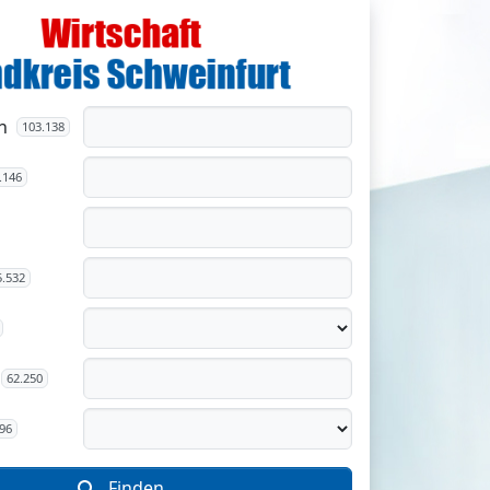
n
103.138
.146
5.532
62.250
96
Finden