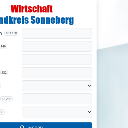
n
103.138
.146
5.532
62.250
96
Finden