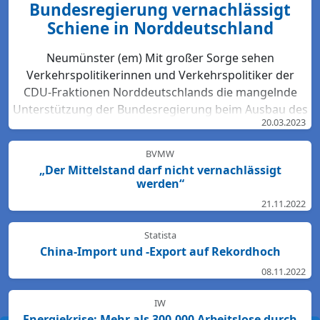
Bundesregierung vernachlässigt
Schiene in Norddeutschland
Neumünster (em) Mit großer Sorge sehen
Verkehrspolitikerinnen und Verkehrspolitiker der
CDU-Fraktionen Norddeutschlands die mangelnde
Unterstützung der Bundesregierung beim Ausbau des
20.03.2023
Bahn-Netzes. Hartmut Bodeit, mobilitätspolitischer
Sprecher der bremischen CDUBürgerschaftsfraktion,
BVMW
betont: „Die neuesten Bewertungen der DB Netz AG
„Der Mittelstand darf nicht vernachlässigt
lassen keinen Zweifel: Das Schienennetz ist in der
werden“
Region Nord so störanfällig und überlastet wie
21.11.2022
nirgendwo sonst in Deutschland. Für den Start des
Deutschlandtick...
Statista
China-Import und -Export auf Rekordhoch
08.11.2022
IW
Energiekrise: Mehr als 300.000 Arbeitslose durch