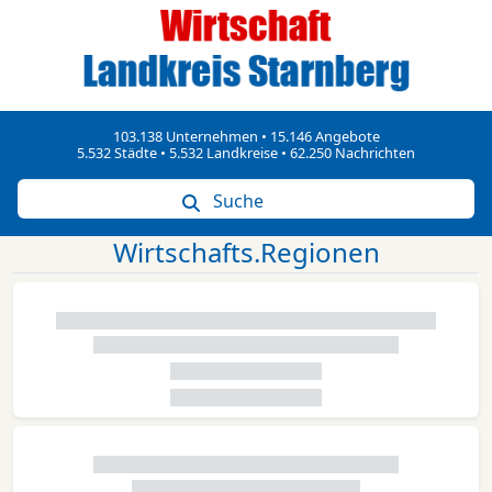
103.138 Unternehmen • 15.146 Angebote
5.532 Städte • 5.532 Landkreise • 62.250 Nachrichten
Suche
Wirtschafts.Regionen