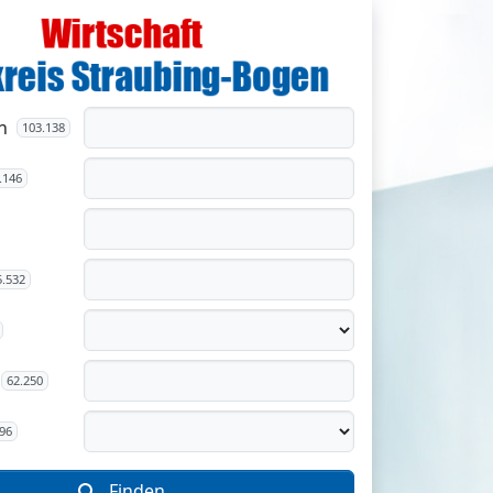
n
103.138
.146
5.532
62.250
96
Finden