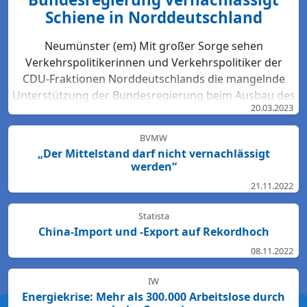
Schiene in Norddeutschland
Neumünster (em) Mit großer Sorge sehen
Verkehrspolitikerinnen und Verkehrspolitiker der
CDU-Fraktionen Norddeutschlands die mangelnde
Unterstützung der Bundesregierung beim Ausbau des
20.03.2023
Bahn-Netzes. Hartmut Bodeit, mobilitätspolitischer
Sprecher der bremischen CDUBürgerschaftsfraktion,
BVMW
betont: „Die neuesten Bewertungen der DB Netz AG
„Der Mittelstand darf nicht vernachlässigt
lassen keinen Zweifel: Das Schienennetz ist in der
werden“
Region Nord so störanfällig und überlastet wie
21.11.2022
nirgendwo sonst in Deutschland. Für den Start des
Deutschlandtick...
Statista
China-Import und -Export auf Rekordhoch
08.11.2022
IW
Energiekrise: Mehr als 300.000 Arbeitslose durch