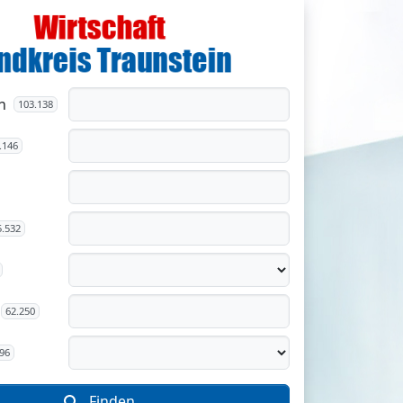
n
103.138
.146
5.532
62.250
96
Finden