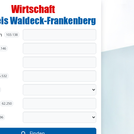
n
103.138
.146
5.532
62.250
96
Finden