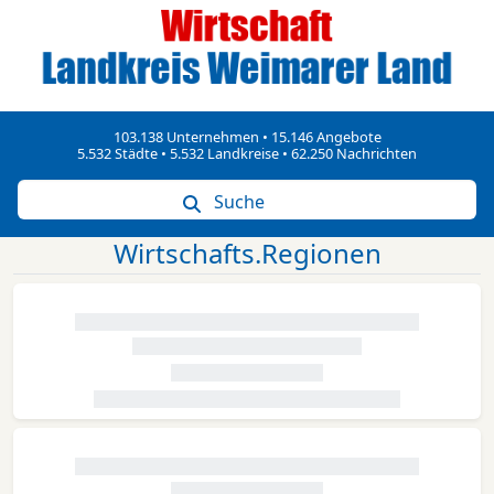
103.138 Unternehmen • 15.146 Angebote
5.532 Städte • 5.532 Landkreise • 62.250 Nachrichten
Suche
Wirtschafts.Regionen