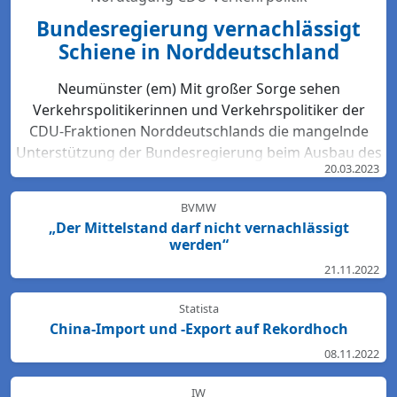
Bundesregierung vernachlässigt
Schiene in Norddeutschland
Neumünster (em) Mit großer Sorge sehen
Verkehrspolitikerinnen und Verkehrspolitiker der
CDU-Fraktionen Norddeutschlands die mangelnde
Unterstützung der Bundesregierung beim Ausbau des
20.03.2023
Bahn-Netzes. Hartmut Bodeit, mobilitätspolitischer
Sprecher der bremischen CDUBürgerschaftsfraktion,
BVMW
betont: „Die neuesten Bewertungen der DB Netz AG
„Der Mittelstand darf nicht vernachlässigt
lassen keinen Zweifel: Das Schienennetz ist in der
werden“
Region Nord so störanfällig und überlastet wie
21.11.2022
nirgendwo sonst in Deutschland. Für den Start des
Deutschlandtick...
Statista
China-Import und -Export auf Rekordhoch
08.11.2022
IW