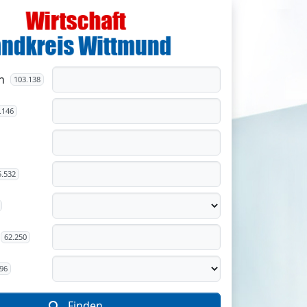
n
103.138
.146
5.532
62.250
96
Finden