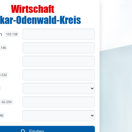
n
103.138
.146
5.532
62.250
96
Finden