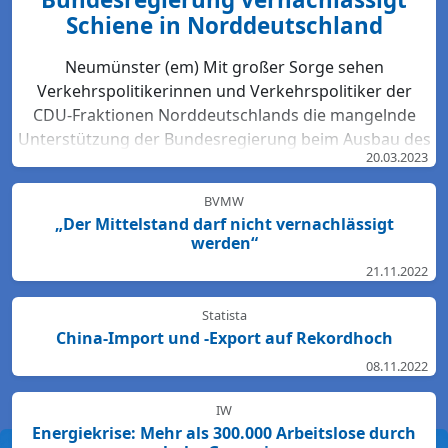
Schiene in Norddeutschland
Neumünster (em) Mit großer Sorge sehen
Verkehrspolitikerinnen und Verkehrspolitiker der
CDU-Fraktionen Norddeutschlands die mangelnde
Unterstützung der Bundesregierung beim Ausbau des
20.03.2023
Bahn-Netzes. Hartmut Bodeit, mobilitätspolitischer
Sprecher der bremischen CDUBürgerschaftsfraktion,
BVMW
betont: „Die neuesten Bewertungen der DB Netz AG
„Der Mittelstand darf nicht vernachlässigt
lassen keinen Zweifel: Das Schienennetz ist in der
werden“
Region Nord so störanfällig und überlastet wie
21.11.2022
nirgendwo sonst in Deutschland. Für den Start des
Deutschlandtick...
Statista
China-Import und -Export auf Rekordhoch
08.11.2022
IW
Energiekrise: Mehr als 300.000 Arbeitslose durch