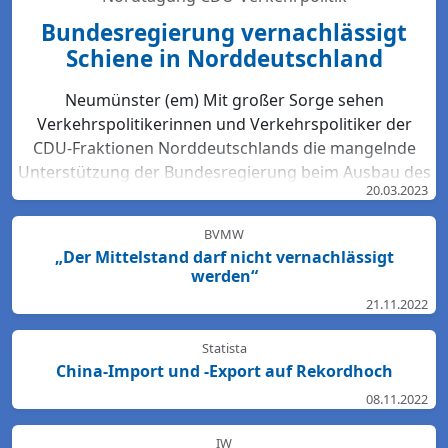
Bundesregierung vernachlässigt
Schiene in Norddeutschland
Neumünster (em) Mit großer Sorge sehen
Verkehrspolitikerinnen und Verkehrspolitiker der
CDU-Fraktionen Norddeutschlands die mangelnde
Unterstützung der Bundesregierung beim Ausbau des
20.03.2023
Bahn-Netzes. Hartmut Bodeit, mobilitätspolitischer
Sprecher der bremischen CDUBürgerschaftsfraktion,
BVMW
betont: „Die neuesten Bewertungen der DB Netz AG
„Der Mittelstand darf nicht vernachlässigt
lassen keinen Zweifel: Das Schienennetz ist in der
werden“
Region Nord so störanfällig und überlastet wie
21.11.2022
nirgendwo sonst in Deutschland. Für den Start des
Deutschlandtick...
Statista
China-Import und -Export auf Rekordhoch
08.11.2022
IW