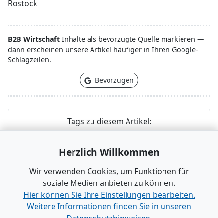
Rostock
B2B Wirtschaft
Inhalte als bevorzugte Quelle markieren —
dann erscheinen unsere Artikel häufiger in Ihren Google-
Schlagzeilen.
Bevorzugen
Tags zu diesem Artikel:
# kooperation
# Double-Degree Programm
Herzlich Willkommen
# Andijan State Medical Institute
Wir verwenden Cookies, um Funktionen für
# Studierendenaustausch
# Masterabschluss
soziale Medien anbieten zu können.
Hier können Sie Ihre Einstellungen bearbeiten.
Weitere Informationen finden Sie in unseren
www.B2B-Wirtschaft.de