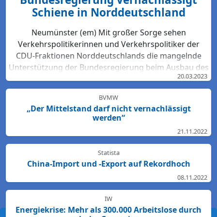
Schiene in Norddeutschland
Neumünster (em) Mit großer Sorge sehen
Verkehrspolitikerinnen und Verkehrspolitiker der
CDU-Fraktionen Norddeutschlands die mangelnde
Unterstützung der Bundesregierung beim Ausbau des
20.03.2023
Bahn-Netzes. Hartmut Bodeit, mobilitätspolitischer
Sprecher der bremischen CDUBürgerschaftsfraktion,
BVMW
betont: „Die neuesten Bewertungen der DB Netz AG
„Der Mittelstand darf nicht vernachlässigt
lassen keinen Zweifel: Das Schienennetz ist in der
werden“
Region Nord so störanfällig und überlastet wie
21.11.2022
nirgendwo sonst in Deutschland. Für den Start des
Deutschlandtick...
Statista
China-Import und -Export auf Rekordhoch
08.11.2022
IW
Energiekrise: Mehr als 300.000 Arbeitslose durch