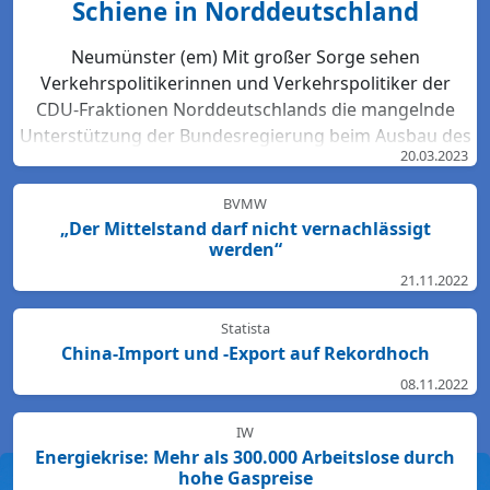
Schiene in Norddeutschland
Neumünster (em) Mit großer Sorge sehen
Verkehrspolitikerinnen und Verkehrspolitiker der
CDU-Fraktionen Norddeutschlands die mangelnde
Unterstützung der Bundesregierung beim Ausbau des
20.03.2023
Bahn-Netzes. Hartmut Bodeit, mobilitätspolitischer
Sprecher der bremischen CDUBürgerschaftsfraktion,
BVMW
betont: „Die neuesten Bewertungen der DB Netz AG
„Der Mittelstand darf nicht vernachlässigt
lassen keinen Zweifel: Das Schienennetz ist in der
werden“
Region Nord so störanfällig und überlastet wie
21.11.2022
nirgendwo sonst in Deutschland. Für den Start des
Deutschlandtick...
Statista
China-Import und -Export auf Rekordhoch
08.11.2022
IW
Energiekrise: Mehr als 300.000 Arbeitslose durch
hohe Gaspreise