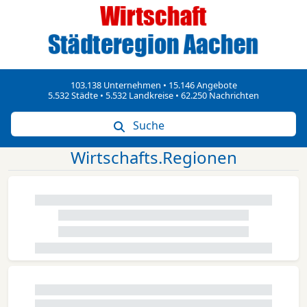
103.138 Unternehmen • 15.146 Angebote
5.532 Städte • 5.532 Landkreise • 62.250 Nachrichten
Suche
Wirtschafts.Regionen