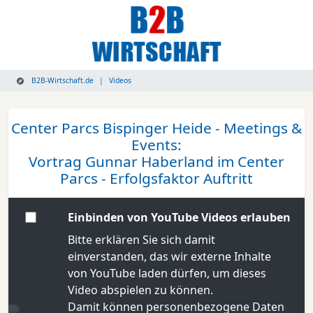
B2B-Wirtschaft.de
Videos
Center Parcs Bispinger Heide - Meetings &
Events:
Vortrag Gunnar Haberland im Center
Parcs - Erfolgsfaktor Auftritt
Einbinden von YouTube Videos erlauben
Bitte erklären Sie sich damit
einverstanden, das wir externe Inhalte
von YouTube laden dürfen, um dieses
Video abspielen zu können.
Damit können personenbezogene Daten