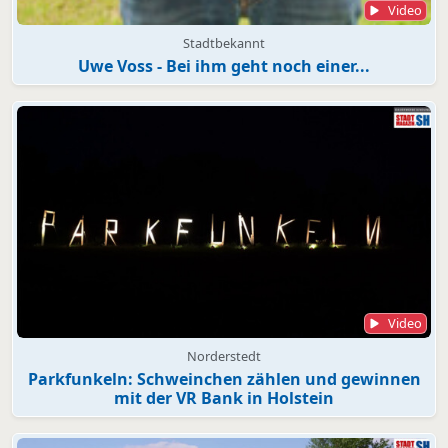
Video
Stadtbekannt
Uwe Voss - Bei ihm geht noch einer...
Video
Norderstedt
Parkfunkeln: Schweinchen zählen und gewinnen
mit der VR Bank in Holstein