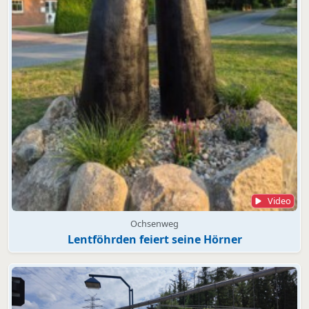
Video
Ochsenweg
Lentföhrden feiert seine Hörner