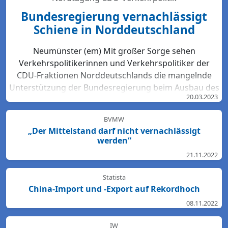
Bundesregierung vernachlässigt
Schiene in Norddeutschland
Neumünster (em) Mit großer Sorge sehen
Verkehrspolitikerinnen und Verkehrspolitiker der
CDU-Fraktionen Norddeutschlands die mangelnde
Unterstützung der Bundesregierung beim Ausbau des
20.03.2023
Bahn-Netzes. Hartmut Bodeit, mobilitätspolitischer
Sprecher der bremischen CDUBürgerschaftsfraktion,
BVMW
betont: „Die neuesten Bewertungen der DB Netz AG
„Der Mittelstand darf nicht vernachlässigt
lassen keinen Zweifel: Das Schienennetz ist in der
werden“
Region Nord so störanfällig und überlastet wie
21.11.2022
nirgendwo sonst in Deutschland. Für den Start des
Deutschlandtick...
Statista
China-Import und -Export auf Rekordhoch
08.11.2022
IW