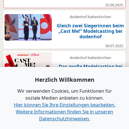
25.09.2025
dodenhof Kaltenkirchen
Gleich zwei Siegerinnen beim
„Cast Me!“ Modelcasting bei
dodenhof
09.07.2025
dodenhof Kaltenkirchen
Das große Modelcasting bei
dodenhof
Herzlich Willkommen
21.05.2025
Wir verwenden Cookies, um Funktionen für
Alle Nachrichten
soziale Medien anbieten zu können.
Hier können Sie Ihre Einstellungen bearbeiten.
Weitere Informationen finden Sie in unseren
www.B2B-Wirtschaft.de
Datenschutzhinweisen.
Login
|
Registrierung