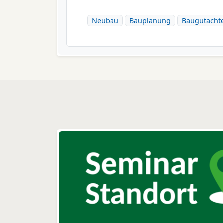
Neubau
Bauplanung
Baugutacht