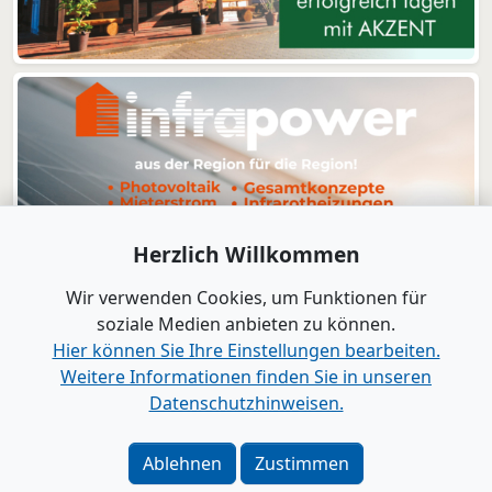
Herzlich Willkommen
Wir verwenden Cookies, um Funktionen für
soziale Medien anbieten zu können.
Hier können Sie Ihre Einstellungen bearbeiten.
Weitere Informationen finden Sie in unseren
www.B2B-Wirtschaft.de
Datenschutzhinweisen.
Login
|
Registrierung
Kontakt
|
Impressum
|
Datenschutz
|
Barrierefreiheit
|
Ablehnen
Zustimmen
Bei Google als bevorzugte Quelle merken